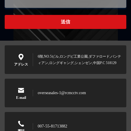
送信
6階,NO.5ビル,ロングビ工業公園,ダファロード,バンテ
ィアン,ロングギャング,シェンゼン,中国P.C 518129
アドレス
overseasales-1@rcmcctv.com
E-mail
007-55-81713882