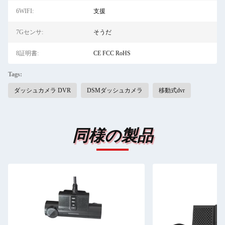
6WIFI:
支援
7Gセンサ:
そうだ
8証明書:
CE FCC RoHS
Tags:
ダッシュカメラ DVR
DSMダッシュカメラ
移動式dvr
同様の製品