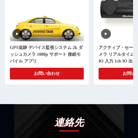
GPS追跡 デバイス監視システム 2k ダ
アクティブ・セーフ
ッシュカメラ 1080p サポート 接続モ
メラ リアルタイム・
バイル アプリ
IO 入力 1ch IO 出
お問い合わせ
お問い
連絡先