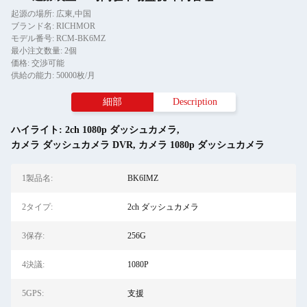
起源の場所: 広東,中国
ブランド名: RICHMOR
モデル番号: RCM-BK6MZ
最小注文数量: 2個
価格: 交渉可能
供給の能力: 50000枚/月
細部
Description
ハイライト:
2ch 1080p ダッシュカメラ
,
カメラ ダッシュカメラ DVR
,
カメラ 1080p ダッシュカメラ
1製品名:
BK6IMZ
2タイプ:
2ch ダッシュカメラ
3保存:
256G
4決議:
1080P
5GPS:
支援