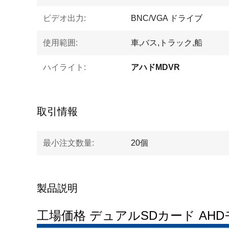
ビデオ出力:
BNC/VGA ドライブ
使用範囲:
車,バス,トラック,船
ハイライト:
アハドMDVR
取引情報
最小注文数量:
20個
製品説明
工場価格 デュアルSDカード AHD