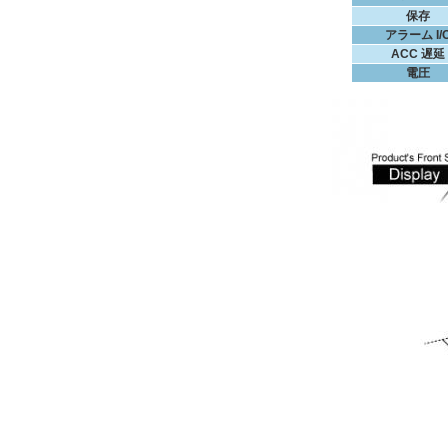
保存
アラーム I/
ACC 遅延
電圧