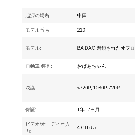
起源の場所:
中国
モデル番号:
210
モデル:
BA DAO 閉鎖されたオフ
自動車 装具:
おばあちゃん
決議:
<720P, 1080P/720P
保証:
1年12ヶ月
ビデオ/オーディオ入
4 CH dvr
力: