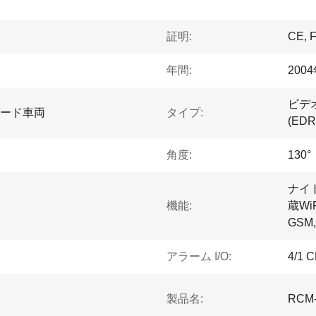
証明:
CE, 
年間:
200
ビデ
ロード車両
タイプ:
(EDR
角度:
130°
ナイ
機能:
蔵Wi
GSM
アラーム I/O:
4/1 C
製品名:
RCM