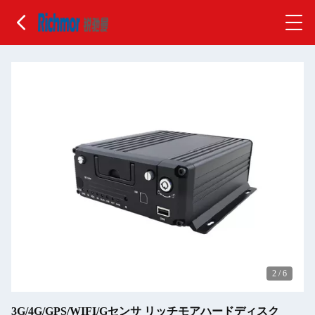
2
/
6
3G/4G/GPS/WIFI/Gセンサ リッチモアハードディスク