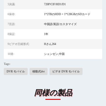
5決議:
720P/CIF/HD1/D1
6保存:
1*2TBのHDD + 1*128GBのSDカード
7言語:
中国語/英語/カスタマイズ
8保証:
1年
9ビデオ圧縮形式:
Hさん264
10港:
シェンゼン,中国
Tags:
DVR モバイル
移動式dvr
ビデオ DVR モバイル
同様の製品