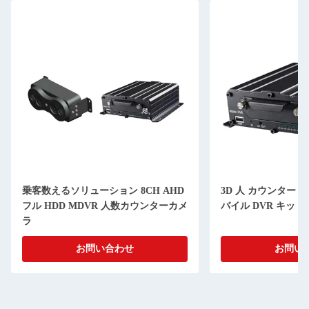
乗客数えるソリューション 8CH AHD
3D 人 カウンター カ
フル HDD MDVR 人数カウンターカメ
バイル DVR キット
ラ
お問い合わせ
お問い