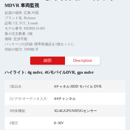
MDVR 車両監視
起源の場所: 広東,中国
ブランド名: Richmor
証明: CE, FCC, E-mark
モデル番号: MDR8114-001
最小注文数量: 2個
価格: 交渉可能
パッケージの詳細: 標準装備品を1個セットに
供給の能力: 5000枚/月
細部
Description
ハイライト:
4g mdvr
,
4GモバイルDVR
,
gps mdvr
1製品名:
4チャネル HDD モバイル DVR
2ビデオ/オーディオ入力:
4/4チャンネル
3特殊機能:
3G/4G/GPS/WIFI/Gセンサー
4電圧:
8~36V