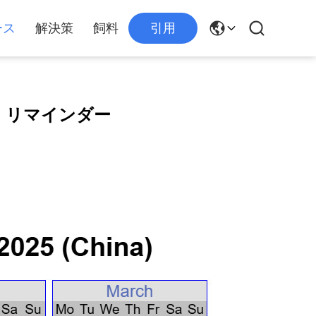
ース
解決策
飼料
引用
・リマインダー