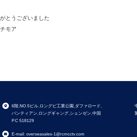
がとうございました
チモア
6階,NO.5ビル,ロングビ工業公園,ダファロード,
バンティアン,ロングギャング,シェンゼン,中国
P.C 518129
E-mail:
overseasales-1@rcmcctv.com